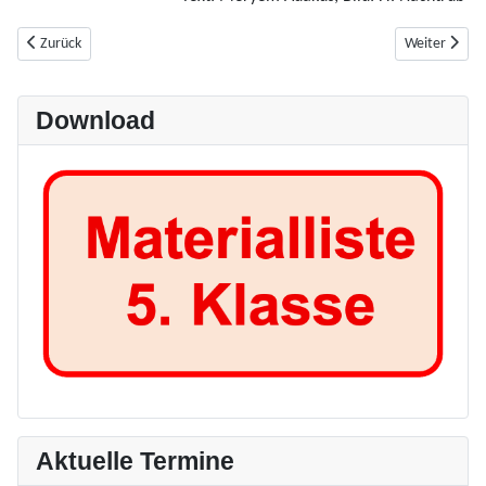
Vorheriger Beitrag: Besuch des Cambodunum
Nächster Bei
Zurück
Weiter
Download
Aktuelle Termine