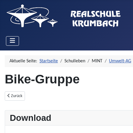
Aktuelle Seite:
Startseite
Schulleben
MINT
Umwelt-AG
Bike-Gruppe
Vorheriger Beitrag: Die Umwelt-AG
Zurück
Download